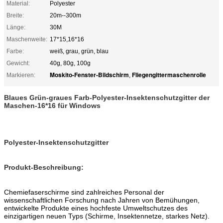
Material:
Polyester
Breite:
20m--300m
Länge:
30M
Maschenweite:
17*15,16*16
Farbe:
weiß, grau, grün, blau
Gewicht:
40g, 80g, 100g
Moskito-Fenster-Bildschirm
Fliegengittermaschenrolle
Markieren:
,
Blaues Grün-graues Farb-Polyester-Insektenschutzgitter der
Maschen-16*16 für Windows
Polyester-Insektenschutzgitter
Produkt-Beschreibung:
Chemiefaserschirme sind zahlreiches Personal der
wissenschaftlichen Forschung nach Jahren von Bemühungen,
entwickelte Produkte eines hochfeste Umweltschutzes des
einzigartigen neuen Typs (Schirme, Insektennetze, starkes Netz).