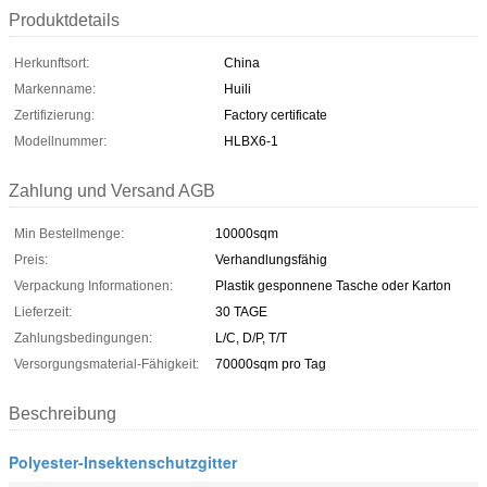
Produktdetails
Herkunftsort:
China
Markenname:
Huili
Zertifizierung:
Factory certificate
Modellnummer:
HLBX6-1
Zahlung und Versand AGB
Min Bestellmenge:
10000sqm
Preis:
Verhandlungsfähig
Verpackung Informationen:
Plastik gesponnene Tasche oder Karton
Lieferzeit:
30 TAGE
Zahlungsbedingungen:
L/C, D/P, T/T
Versorgungsmaterial-Fähigkeit:
70000sqm pro Tag
Beschreibung
Polyester-Insektenschutzgitter