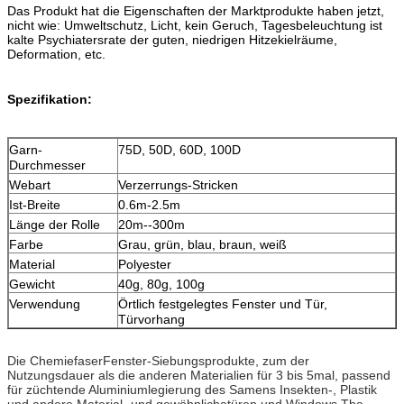
Das Produkt hat die Eigenschaften der Marktprodukte haben jetzt,
nicht wie: Umweltschutz, Licht, kein Geruch, Tagesbeleuchtung ist
kalte Psychiatersrate der guten, niedrigen Hitzekielräume,
Deformation, etc.
Spezifikation:
Garn-
75D, 50D, 60D, 100D
Durchmesser
Webart
Verzerrungs-Stricken
Ist-Breite
0.6m-2.5m
Länge der Rolle
20m--300m
Farbe
Grau, grün, blau, braun, weiß
Material
Polyester
Gewicht
40g, 80g, 100g
Verwendung
Örtlich festgelegtes Fenster und Tür,
Türvorhang
Die ChemiefaserFenster-Siebungsprodukte, zum der
Nutzungsdauer als die anderen Materialien für 3 bis 5mal, passend
für züchtende Aluminiumlegierung des Samens Insekten-, Plastik
und andere Material- und gewöhnlichetüren und Windows.The