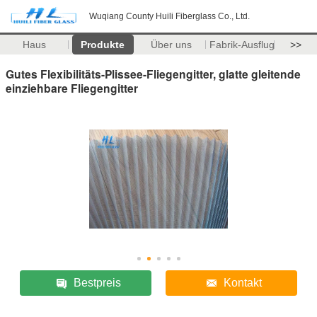
Wuqiang County Huili Fiberglass Co., Ltd.
Haus
Produkte
Über uns
Fabrik-Ausflug
>>
Gutes Flexibilitäts-Plissee-Fliegengitter, glatte gleitende
einziehbare Fliegengitter
Bestpreis
Kontakt