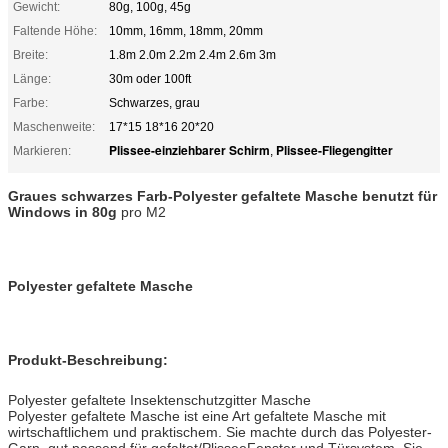
Gewicht:
80g, 100g, 45g
Faltende Höhe:
10mm, 16mm, 18mm, 20mm
Breite:
1.8m 2.0m 2.2m 2.4m 2.6m 3m
Länge:
30m oder 100ft
Farbe:
Schwarzes, grau
Maschenweite:
17*15 18*16 20*20
Plissee-einziehbarer Schirm
Plissee-Fliegengitter
Markieren:
,
Graues schwarzes Farb-Polyester gefaltete Masche benutzt für
Windows in 80g
pro M2
Polyester gefaltete Masche
Produkt-Beschreibung:
Polyester gefaltete Insektenschutzgitter Masche
Polyester gefaltete Masche ist eine Art gefaltete Masche mit
wirtschaftlichem und praktischem. Sie machte durch das Polyester-
Garn, gut passend für gefaltet/PlisseeFenster und Türsystem. Sie