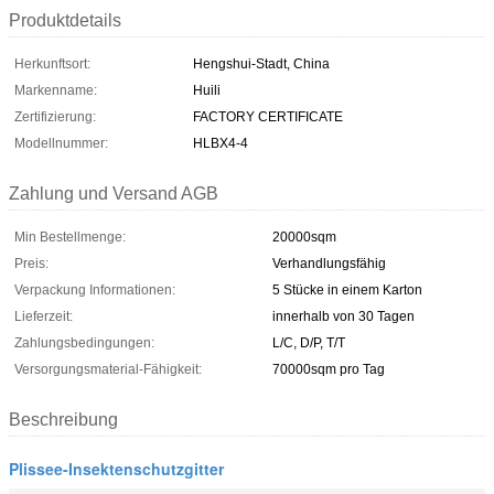
Produktdetails
Herkunftsort:
Hengshui-Stadt, China
Markenname:
Huili
Zertifizierung:
FACTORY CERTIFICATE
Modellnummer:
HLBX4-4
Zahlung und Versand AGB
Min Bestellmenge:
20000sqm
Preis:
Verhandlungsfähig
Verpackung Informationen:
5 Stücke in einem Karton
Lieferzeit:
innerhalb von 30 Tagen
Zahlungsbedingungen:
L/C, D/P, T/T
Versorgungsmaterial-Fähigkeit:
70000sqm pro Tag
Beschreibung
Plissee-Insektenschutzgitter