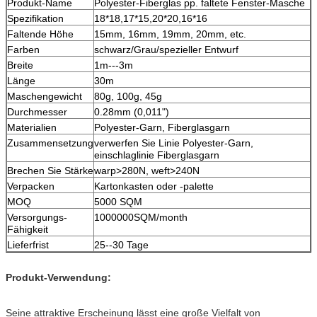
Produkt-Name
Polyester-Fiberglas pp. faltete Fenster-Masche
Spezifikation
18*18,17*15,20*20,16*16
Faltende Höhe
15mm, 16mm, 19mm, 20mm, etc.
Farben
schwarz/Grau/spezieller Entwurf
Breite
1m---3m
Länge
30m
Maschengewicht
80g, 100g, 45g
Durchmesser
0.28mm (0,011")
Materialien
Polyester-Garn, Fiberglasgarn
Zusammensetzung
verwerfen Sie Linie Polyester-Garn,
einschlaglinie Fiberglasgarn
Brechen Sie Stärke
warp>280N, weft>240N
Verpacken
Kartonkasten oder -palette
MOQ
5000 SQM
Versorgungs-
1000000SQM/month
Fähigkeit
Lieferfrist
25--30 Tage
Produkt-Verwendung:
Seine attraktive Erscheinung lässt eine große Vielfalt von