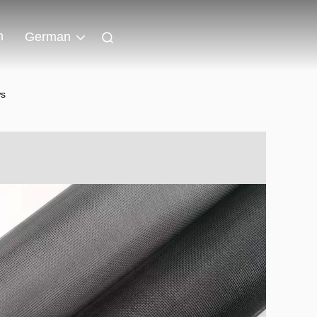
n
German
ws