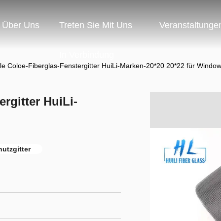
Über Uns
Treten Sie Mit Uns
Veranstaltunge
In Verbindung
le Coloe-Fiberglas-Fenstergitter HuiLi-Marken-20*20 20*22 für Windo
rgitter HuiLi-
utzgitter