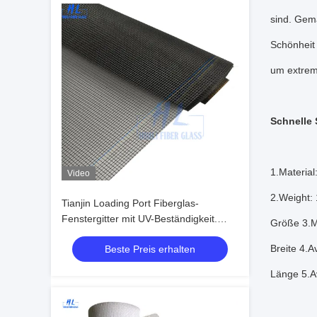
sind. Gema
Schönheit 
um extrem 
Schnelle 
1.Materia
Video
2.Weight:
Tianjin Loading Port Fiberglas-
Fenstergitter mit UV-Beständigkeit.
Größe 3.M
Ideales Fiberglas-Insektennetz für
Breite 4.
Beste Preis erhalten
langlebige Outdoor- und
Schädlingsbekämpfungslösungen
Länge 5.A