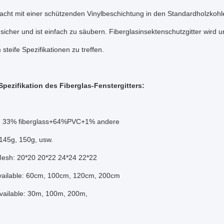
cht mit einer schützenden Vinylbeschichtung in den Standardholzkohle
sicher und ist einfach zu säubern. Fiberglasinsektenschutzgitter wird
steife Spezifikationen zu treffen.
Spezifikation des Fiberglas-Fenstergitters:
l: 33% fiberglass+64%PVC+1% andere
 145g, 150g, usw.
esh: 20*20 20*22 24*24 22*22
Available: 60cm, 100cm, 120cm, 200cm
vailable: 30m, 100m, 200m,