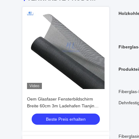
Holzkohle
Fiberglas
Produktei
Video
Fiberglas
Oem Glasfaser Fensterbildschirm
Dehnfestig
Breite 60cm 3m Ladehafen Tianjin
Starkes dauerhaftes Netz Ideal zum
Beste Preis erhalten
Schutz vor Insekten
Fiberglasi