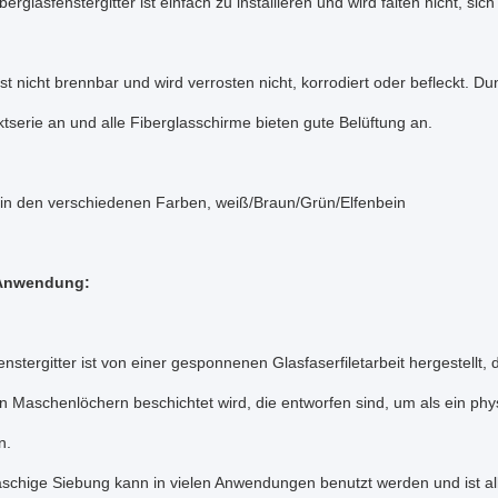
erglasfenstergitter ist einfach zu installieren und wird falten nicht, sich
ist nicht brennbar und wird verrosten nicht, korrodiert oder befleckt. D
tserie an und alle Fiberglasschirme bieten gute Belüftung an.
 in den verschiedenen Farben, weiß/Braun/Grün/Elfenbein
Anwendung:
enstergitter ist von einer gesponnenen Glasfaserfiletarbeit hergestellt,
n Maschenlöchern beschichtet wird, die entworfen sind, um als ein phy
n.
schige Siebung kann in vielen Anwendungen benutzt werden und ist all