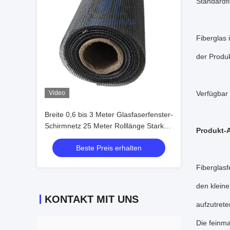
Standardfib
Fiberglas 
der Produk
Video
Verfügbar
Breite 0,6 bis 3 Meter Glasfaserfenster-
Schirmnetz 25 Meter Rolllänge Starkes
Produkt-
Insektennetz für langlebigen
Beste Preis erhalten
Fensterschutz
Fiberglasf
den kleine
KONTAKT MIT UNS
aufzutrete
Die feinma