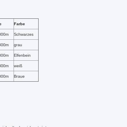
e
Farbe
300m
Schwarzes
300m
grau
300m
Elfenbein
300m
weiß
300m
Braue