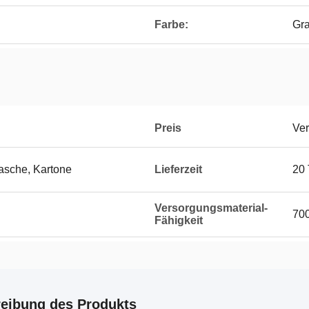
Farbe:
Gr
Preis
Ver
asche, Kartone
Lieferzeit
20
Versorgungsmaterial-
70
Fähigkeit
eibung des Produkts