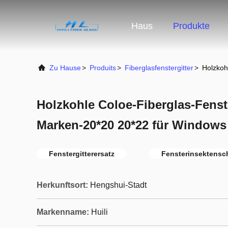
Haus
Produkte
Zu Hause
>
Produits
>
Fiberglasfenstergitter
>
Holzkoh
Holzkohle Coloe-Fiberglas-Fenste
Marken-20*20 20*22 für Windows
Fenstergitterersatz
Fensterinsektensch
Herkunftsort:
Hengshui-Stadt
Markenname:
Huili