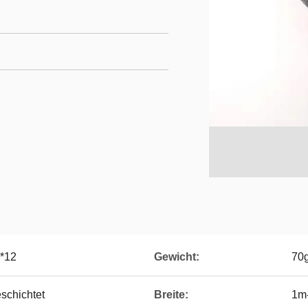
4*12
Gewicht:
70g
schichtet
Breite:
1m