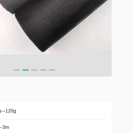
---120g
--3m