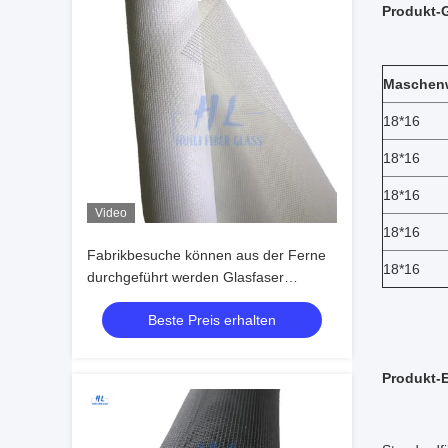
Produkt-
Maschen
18*16
18*16
18*16
Video
18*16
Fabrikbesuche können aus der Ferne
18*16
durchgeführt werden Glasfaser
Fensterbildschirm mit Plain Weave und
Beste Preis erhalten
OEM-Dienstleistungen, die effektiven
Fenster Insektenschutz bieten
Produkt-E