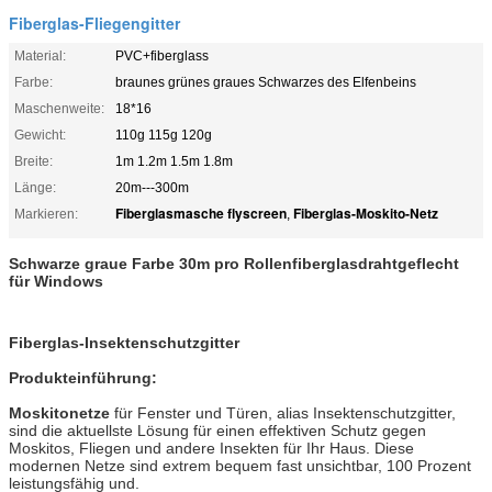
Fiberglas-Fliegengitter
Material:
PVC+fiberglass
Farbe:
braunes grünes graues Schwarzes des Elfenbeins
Maschenweite:
18*16
Gewicht:
110g 115g 120g
Breite:
1m 1.2m 1.5m 1.8m
Länge:
20m---300m
Fiberglasmasche flyscreen
Fiberglas-Moskito-Netz
Markieren:
,
Schwarze graue Farbe 30m pro Rollenfiberglasdrahtgeflecht
für Windows
Fiberglas-Insektenschutzgitter
Produkteinführung:
Moskitonetze
für Fenster und Türen, alias Insektenschutzgitter,
sind die aktuellste Lösung für einen effektiven Schutz gegen
Moskitos, Fliegen und andere Insekten für Ihr Haus. Diese
modernen Netze sind extrem bequem fast unsichtbar, 100 Prozent
leistungsfähig und.