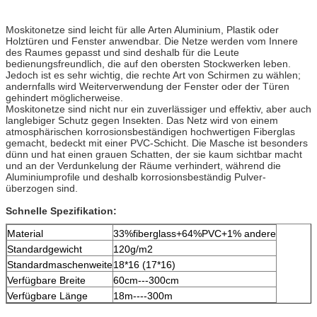
Moskitonetze sind leicht für alle Arten Aluminium, Plastik oder
Holztüren und Fenster anwendbar. Die Netze werden vom Innere
des Raumes gepasst und sind deshalb für die Leute
bedienungsfreundlich, die auf den obersten Stockwerken leben.
Jedoch ist es sehr wichtig, die rechte Art von Schirmen zu wählen;
andernfalls wird Weiterverwendung der Fenster oder der Türen
gehindert möglicherweise.
Moskitonetze sind nicht nur ein zuverlässiger und effektiv, aber auch
langlebiger Schutz gegen Insekten. Das Netz wird von einem
atmosphärischen korrosionsbeständigen hochwertigen Fiberglas
gemacht, bedeckt mit einer PVC-Schicht. Die Masche ist besonders
dünn und hat einen grauen Schatten, der sie kaum sichtbar macht
und an der Verdunkelung der Räume verhindert, während die
Aluminiumprofile und deshalb korrosionsbeständig Pulver-
überzogen sind.
Schnelle Spezifikation:
Material
33%fiberglass+64%PVC+1% andere
Standardgewicht
120g/m2
Standardmaschenweite
18*16 (17*16)
Verfügbare Breite
60cm---300cm
Verfügbare Länge
18m----300m