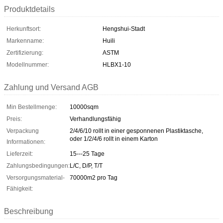
Produktdetails
Herkunftsort:
Hengshui-Stadt
Markenname:
Huili
Zertifizierung:
ASTM
Modellnummer:
HLBX1-10
Zahlung und Versand AGB
Min Bestellmenge:
10000sqm
Preis:
Verhandlungsfähig
Verpackung
2/4/6/10 rollt in einer gesponnenen Plastiktasche,
oder 1/2/4/6 rollt in einem Karton
Informationen:
Lieferzeit:
15---25 Tage
Zahlungsbedingungen:
L/C, D/P, T/T
Versorgungsmaterial-
70000m2 pro Tag
Fähigkeit:
Beschreibung