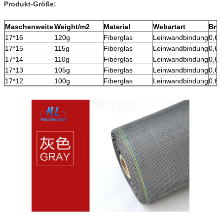
Produkt-Größe:
Maschenweite
Weight/m2
Material
Webartart
Bre
17*16
120g
Fiberglas
Leinwandbindung
0,6
17*15
115g
Fiberglas
Leinwandbindung
0,6
17*14
110g
Fiberglas
Leinwandbindung
0,6
17*13
105g
Fiberglas
Leinwandbindung
0,6
17*12
100g
Fiberglas
Leinwandbindung
0,6