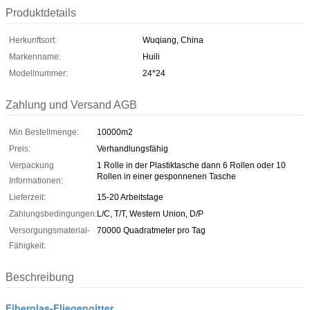
Produktdetails
Herkunftsort:
Wuqiang, China
Markenname:
Huili
Modellnummer:
24*24
Zahlung und Versand AGB
Min Bestellmenge:
10000m2
Preis:
Verhandlungsfähig
Verpackung
1 Rolle in der Plastiktasche dann 6 Rollen oder 10
Rollen in einer gesponnenen Tasche
Informationen:
Lieferzeit:
15-20 Arbeitstage
Zahlungsbedingungen:
L/C, T/T, Western Union, D/P
Versorgungsmaterial-
70000 Quadratmeter pro Tag
Fähigkeit:
Beschreibung
Fiberglas-Fliegengitter