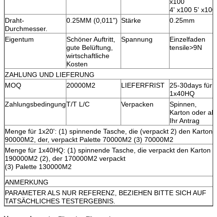
x100
4' x100 5' x100
Draht-
0.25MM (0,011")
Stärke
0.25mm
Durchmesser.
Eigentum
Schöner Auftritt,
Spannung
Einzelfaden
gute Belüftung,
tensile>9N
wirtschaftliche
Kosten
ZAHLUNG UND LIEFERUNG
MOQ
20000M2
LIEFERFRIST
25-30days für
1x40HQ
Zahlungsbedingung
T/T L/C
Verpacken
Spinnen,
Karton oder als
Ihr Antrag
Menge für 1x20': (1) spinnende Tasche, die (verpackt 2) den Karton
90000M2, der, verpackt Palette 70000M2 (3) 70000M2
Menge für 1x40HQ: (1) spinnende Tasche, die verpackt den Karton
190000M2 (2), der 170000M2 verpackt
(3) Palette 130000M2
ANMERKUNG
PARAMETER ALS NUR REFERENZ, BEZIEHEN BITTE SICH AUF
TATSÄCHLICHES TESTERGEBNIS.