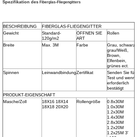
Spezifikation
des
Fiberglas-Fliegengitters
BESCHREIBUNG
FIBERGLAS-FLIEGENGITTER
Gewicht
Standard-
ÖFFNEN SIE
Rollen
120g/m2
ART
Breite
Max. 3M
Farbe
Grau, schwarz,
grau/Weiß,
Brown,
Elfenbein,
grünes ect.
Spinnen
Leinwandbindung
Zertifikat
Senden Sie für
Test und wenn
erforderlich
bestätigt
PRODUKT-EIGENSCHAFT
Masche/Zoll
18X16 18X14
Rollengröße
0.8x30M
18X18 20X20
1.0x30M
1.2x30M
1.4x30M
2.8x30M
1.2x20M
1.2x25M 3'