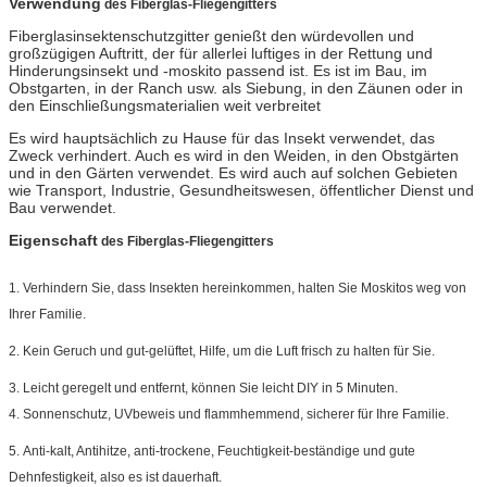
Verwendung
des Fiberglas-Fliegengitters
Fiberglasinsektenschutzgitter genießt den würdevollen und
großzügigen Auftritt, der für allerlei luftiges in der Rettung und
Hinderungsinsekt und -moskito passend ist. Es ist im Bau, im
Obstgarten, in der Ranch usw. als Siebung, in den Zäunen oder in
den Einschließungsmaterialien weit verbreitet
Es wird hauptsächlich zu Hause für das Insekt verwendet, das
Zweck verhindert. Auch es wird in den Weiden, in den Obstgärten
und in den Gärten verwendet. Es wird auch auf solchen Gebieten
wie Transport, Industrie, Gesundheitswesen, öffentlicher Dienst und
Bau verwendet.
Eigenschaft
des Fiberglas-Fliegengitters
1.
Verhindern Sie, dass Insekten hereinkommen, halten Sie Moskitos weg von
Ihrer Familie.
2.
Kein Geruch und gut-gelüftet, Hilfe, um die Luft frisch zu halten für Sie.
3.
Leicht geregelt und entfernt, können Sie leicht DIY in 5 Minuten.
4. Sonnenschutz, UVbeweis und flammhemmend, sicherer für Ihre Familie.
5.
Anti-kalt, Antihitze, anti-trockene, Feuchtigkeit-beständige und gute
Dehnfestigkeit, also es ist dauerhaft.