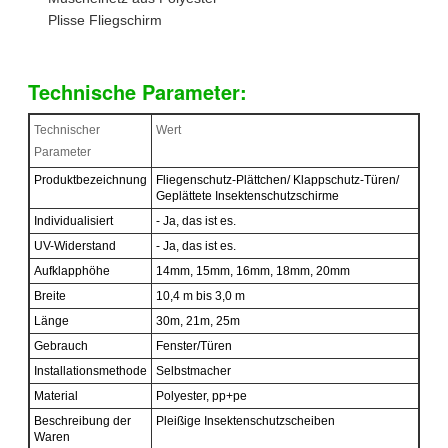
Plisse Fliegschirm
Technische Parameter:
Technischer
Wert
Parameter
Produktbezeichnung
Fliegenschutz-Plättchen/ Klappschutz-Türen/
Geplättete Insektenschutzschirme
Individualisiert
- Ja, das ist es.
UV-Widerstand
- Ja, das ist es.
Aufklapphöhe
14mm, 15mm, 16mm, 18mm, 20mm
Breite
10,4 m bis 3,0 m
Länge
30m, 21m, 25m
Gebrauch
Fenster/Türen
Installationsmethode
Selbstmacher
Material
Polyester, pp+pe
Beschreibung der
Pleißige Insektenschutzscheiben
Waren