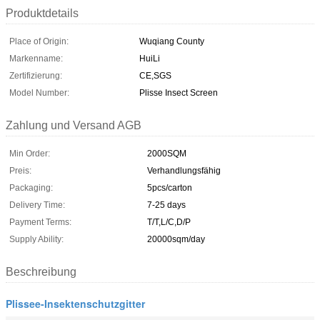
Produktdetails
Place of Origin:
Wuqiang County
Markenname:
HuiLi
Zertifizierung:
CE,SGS
Model Number:
Plisse Insect Screen
Zahlung und Versand AGB
Min Order:
2000SQM
Preis:
Verhandlungsfähig
Packaging:
5pcs/carton
Delivery Time:
7-25 days
Payment Terms:
T/T,L/C,D/P
Supply Ability:
20000sqm/day
Beschreibung
Plissee-Insektenschutzgitter