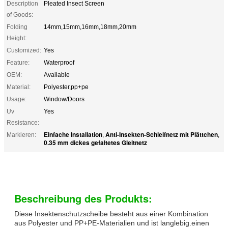
Description
Pleated Insect Screen
of Goods:
Folding
14mm,15mm,16mm,18mm,20mm
Height:
Customized:
Yes
Feature:
Waterproof
OEM:
Available
Material:
Polyester,pp+pe
Usage:
Window/Doors
Uv
Yes
Resistance:
Einfache Installation
Anti-Insekten-Schleifnetz mit Plättchen
Markieren:
,
,
0.35 mm dickes gefaltetes Gleitnetz
Beschreibung des Produkts:
Diese Insektenschutzscheibe besteht aus einer Kombination
aus Polyester und PP+PE-Materialien und ist langlebig.einen