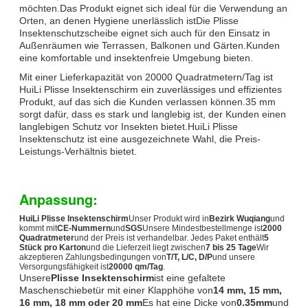
möchten.Das Produkt eignet sich ideal für die Verwendung an
Orten, an denen Hygiene unerlässlich istDie Plisse
Insektenschutzscheibe eignet sich auch für den Einsatz in
Außenräumen wie Terrassen, Balkonen und Gärten.Kunden
eine komfortable und insektenfreie Umgebung bieten.
Mit einer Lieferkapazität von 20000 Quadratmetern/Tag ist
HuiLi Plisse Insektenschirm ein zuverlässiges und effizientes
Produkt, auf das sich die Kunden verlassen können.35 mm
sorgt dafür, dass es stark und langlebig ist, der Kunden einen
langlebigen Schutz vor Insekten bietet.HuiLi Plisse
Insektenschutz ist eine ausgezeichnete Wahl, die Preis-
Leistungs-Verhältnis bietet.
Anpassung:
HuiLi
Plisse Insektenschirm
Unser Produkt wird in
Bezirk Wuqiang
und
kommt mit
CE-Nummern
und
SGS
Unsere Mindestbestellmenge ist
2000
Quadratmeter
und der Preis ist verhandelbar. Jedes Paket enthält
5
Stück pro Karton
und die Lieferzeit liegt zwischen
7 bis 25 Tage
Wir
akzeptieren Zahlungsbedingungen von
T/T, L/C, D/P
und unsere
Versorgungsfähigkeit ist
20000 qm/Tag
.
Unsere
Plisse Insektenschirm
ist eine gefaltete
Maschenschiebetür mit einer Klapphöhe von
14 mm, 15 mm,
16 mm, 18 mm oder 20 mm
Es hat eine Dicke von
0.35mm
und