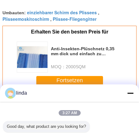
einziehbarer Schirm des Plissees
Umbauten:
,
Plisseemoskitoschirm
Plissee-Fliegengitter
,
Erhalten Sie den besten Preis für
Anti-Insekten-Plüschnetz 0,35
mm dick und einfach zu
installieren
MOQ：
2000SQM
Fortsetzen
linda
Plissee-Insektenschutzgitter
Mehr
3:27 AM
Good day, what product are you looking for?
rn
Klappbildschirm -
50-100g Plissée
OEM-Anpassung
Fabr
sser FB
Lieferanten Breite
Fliegengitter
80-110g
angepa