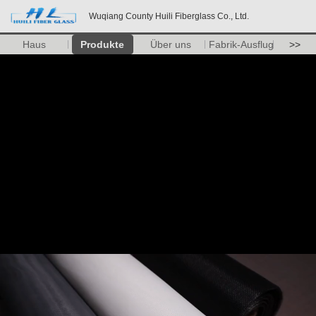
Wuqiang County Huili Fiberglass Co., Ltd.
Haus
Produkte
Über uns
Fabrik-Ausflug
>>