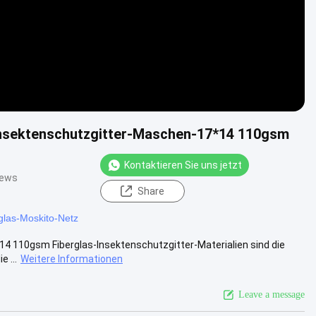
Insektenschutzgitter-Maschen-17*14 110gsm
Kontaktieren Sie uns jetzt
iews
Share
glas-Moskito-Netz
14 110gsm Fiberglas-Insektenschutzgitter-Materialien sind die
 ...
Weitere Informationen
Leave a message