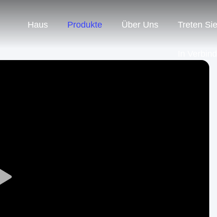
Haus
Produkte
Über Uns
Treten Si
In Verbin
Play
Video