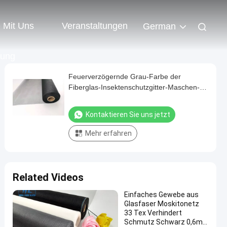
e Mit Uns
Veranstaltungen
German
dung
Feuerverzögernde Grau-Farbe der
Fiberglas-Insektenschutzgitter-Maschen-
17*14 110gsm
Kontaktieren Sie uns jetzt
Mehr erfahren
Related Videos
Einfaches Gewebe aus
Glasfaser Moskitonetz
33 Tex Verhindert
Schmutz Schwarz 0,6m-