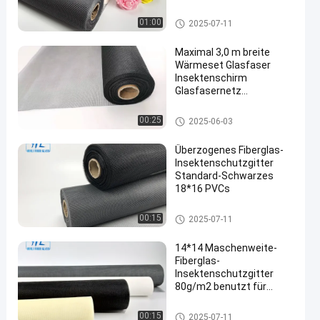
3,2m
FIBERGLAS-MOSKITO-MASCH
01:00
2025-07-11
E
Maximal 3,0 m breite
Wärmeset Glasfaser
Insektenschirm
Glasfasernetz
Fensterschirm in
verschiedenen Farben
Fiberglas-Insektenschutzgitter
00:25
2025-06-03
Überzogenes Fiberglas-
Insektenschutzgitter
Standard-Schwarzes
18*16 PVCs
Fiberglas-Insektenschutzgitter
00:15
2025-07-11
14*14 Maschenweite-
Fiberglas-
Insektenschutzgitter
80g/m2 benutzt für
Fenster
Fiberglas-Insektenschutzgitter
00:15
2025-07-11